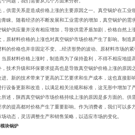
这个问题，我们需要从几个方面来分析。
先，供需关系是造成价格上涨的主要原因之一。真空锅炉在工业领
的青睐。随着经济的不断发展和工业需求的增加，真空锅炉的需
空锅炉供应量并没有相应增加，导致供需矛盾加剧，价格自然上
次，原材料价格的上涨也对真空锅炉市场价格产生了影响。制造
材料的价格也并非固定不变。..经济形势的波动、原材料市场的
。当原材料价格上涨时，制造商为了保持盈利，不得不相应地提
外，技术升级和环保要求提高也是导致真空锅炉价格上涨的原因
改进。新的技术带来了更高的工艺要求和生产成本，这也直接影
进行设备更新和改造，以满足相关法规和标准，这无形中增加了
上所述，陕西真空锅炉市场价格持续上涨的原因是多方面的。供
要求的提高都对价格产生了重要影响。作为消费者，我们可以多
市场动态，灵活调整生产和销售策略，以适应市场的变化。
斯模块锅炉
热水锅炉
WNS系列燃气蒸汽/热水锅炉