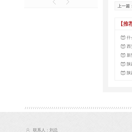
上一篇
【推
什
西
新
陕
陕
联系人：刘总