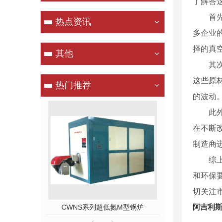
了解答
首
热点资讯
多企业
择的真
其他
其
这些原
热门推荐
的波动
此
在不断
制造商
综
和环保
切关注
阿吉利
冷凝锅炉
CWNS系列超低氮M型锅炉
真空燃气