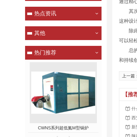
通过精
其
热点资讯
这种设
除
其他
可以轻
总
热门推荐
和持续
上一篇
【推
什
西
新
NS系列超低氮M型锅炉
真空燃气热水锅炉
W
陕