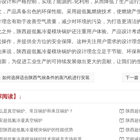
心设计和严格控制，实现了能源的..化利用，从而降低了生产运
次，产品具备出色的环保性能。采用超低氮燃烧技术，使燃烧产
计理念有助于改善空气质量，减少对环境的污染，为打造更清洁
此之外，陕西超低氮冷凝模块锅炉还注重用户体验。产品设计考虑
松操作，并提供全方位的安全保障。这种关注用户需求的设计理
的来说，陕西超低氮冷凝模块锅炉的设计理念立足于节能、环保
创新，为促进工业生产的可持续发展做出更大的贡献，让我们的
：
如何选择适合陕西气候条件的蒸汽机进行安装
下一篇
荐阅读】↓
么是真空锅炉、常压锅炉和承压锅炉？
陕西超
安超低氮冷凝真空锅炉
陕西超
型陕西超低氮冷凝模块锅炉的性能优势
陕西超
NS系列燃气蒸汽/热水锅炉
西超低氮冷凝模块锅炉技术突破及市场前景
节能减