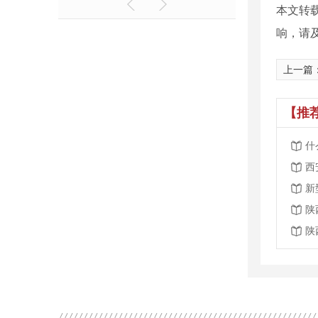
本文转
响，请
上一篇
【推
什
西
新
陕
陕