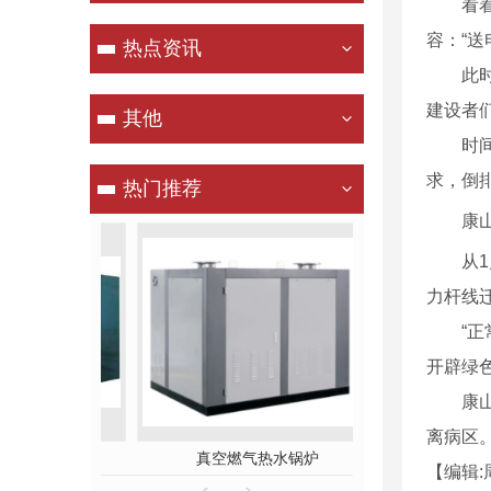
看着眼
容：“送
热点资讯
此时的
建设者
其他
时间紧
求，倒
热门推荐
康
从1月
力杆线
“正常
开辟绿
康山医
离病区。
氮M型锅炉
真空燃气热水锅炉
WNS系列燃气
【编辑: