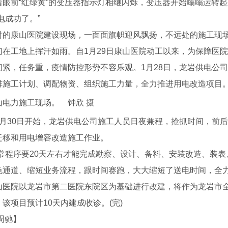
前“红绿黄”的变压器指示灯相继闪烁，变压器开始嗡嗡运转起
电成功了。”
康山医院建设现场，一面面旗帜迎风飘扬，不远处的施工现场
们在工地上挥汗如雨。自1月29日康山医院动工以来，为保障医
，任务重，疫情防控形势不容乐观。1月28日，龙岩供电公司
排施工计划、调配物资、组织施工力量，全力推进用电改造项目
山电力施工现场。 钟欣 摄
30日开始，龙岩供电公司施工人员日夜兼程，抢抓时间，前后
迁移和用电增容改造施工作业。
程序要20天左右才能完成勘察、设计、备料、安装改造、装表
色通道、缩短业务流程，跟时间赛跑，大大缩短了送电时间，全
院以龙岩市第二医院东院区为基础进行改建，将作为龙岩市全
该项目预计10天内建成收诊。(完)
蒸汽/热水锅炉
周驰】