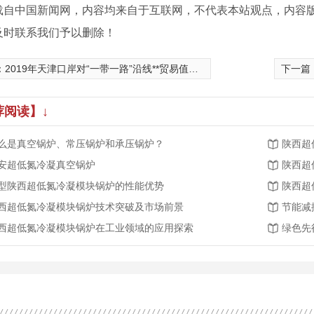
载自中国新闻网，内容均来自于互联网，不代表本站观点，内容
及时联系我们予以删除！
：
2019年天津口岸对“一带一路”沿线**贸易值同比增长4%
下一篇
荐阅读】↓
么是真空锅炉、常压锅炉和承压锅炉？
陕西超
安超低氮冷凝真空锅炉
陕西超
型陕西超低氮冷凝模块锅炉的性能优势
陕西超
西超低氮冷凝模块锅炉技术突破及市场前景
节能减
西超低氮冷凝模块锅炉在工业领域的应用探索
绿色先